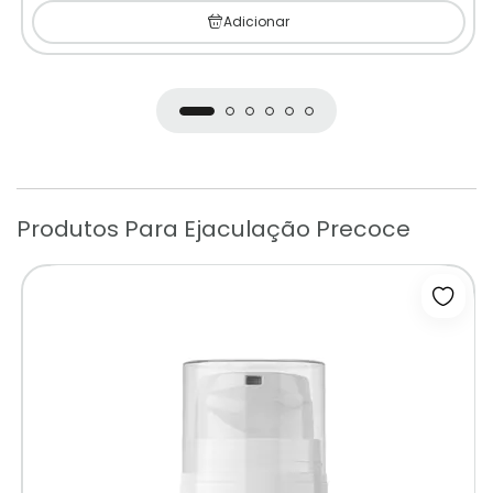
Adicionar
Produtos Para Ejaculação Precoce
Adicio