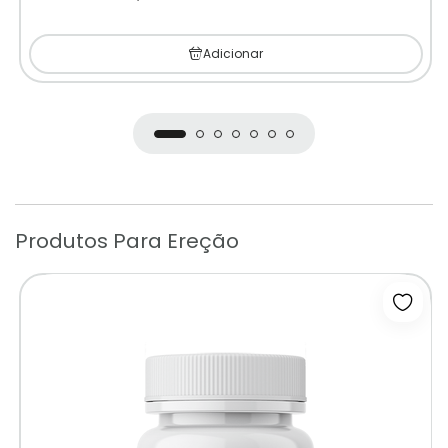
Adicionar
Produtos Para Ereção
Adicio