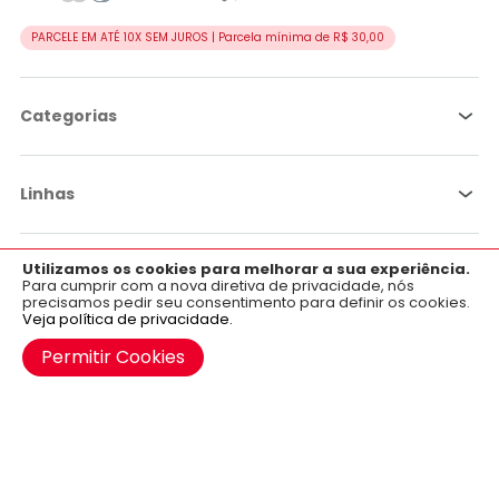
PARCELE EM ATÉ 10X SEM JUROS | Parcela mínima de R$ 30,00
Categorias
Linhas
Utilizamos os cookies para melhorar a sua experiência.
×
Por objetivo
Aplicativo OficialFarma
Para cumprir com a nova diretiva de privacidade, nós
precisamos pedir seu consentimento para definir os cookies.
Baixe já o nosso aplicativo para Android e iOS.
Veja política de privacidade.
Institucional
Google Play
Permitir Cookies