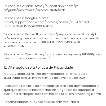
Se você usa o Safari: https://support.apple.com/pt-
br/guide/deployment/depf7d5714d4/web
Se você usa o Google Chrome:
https://support.google.com/chrome/answer/95647?hl=pt-
BR&co=GENIE.Platform%3DDesktop
Se você usa o Microsoft Edge: https://support.microsoft.com/pt-
br/windows/gerencie-cookies-no-microsoft-edge-exibir-permitir-
bloquear-excluir-e-usar-168dab11-0753-043d-7c16-
ede5947fc64d
Se você usa o Opera: https://blogs.opera.com/news/2015/08/how-
to-manage-cookies-in-opera/
12. Alteração desta Política de Privacidade
A atual versão da Política de Privacidade foi formulada e
atualizada pela última vez em: 24 de novembro de 2025.
Reservamos o direito de modificar essa Política de Privacidade a
qualquer tempo, principalmente em função da adequação a
eventuais alterações feitas em nosso site ou em âmbito legislativo.
Recomendamos que você a revise com frequência.