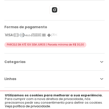
Formas de pagamento
PARCELE EM ATÉ 10X SEM JUROS | Parcela mínima de R$ 30,00
Categorias
Linhas
Utilizamos os cookies para melhorar a sua experiência.
×
Por objetivo
Aplicativo OficialFarma
Para cumprir com a nova diretiva de privacidade, nós
precisamos pedir seu consentimento para definir os cookies.
Baixe já o nosso aplicativo para Android e iOS.
Veja política de privacidade.