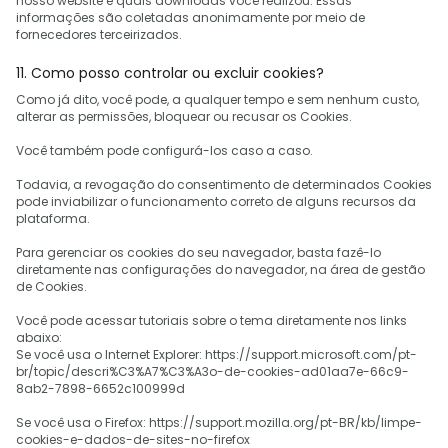
nosso website e quais downloads você realizou. Essas
informações são coletadas anonimamente por meio de
fornecedores terceirizados.
11. Como posso controlar ou excluir cookies?
Como já dito, você pode, a qualquer tempo e sem nenhum custo,
alterar as permissões, bloquear ou recusar os Cookies.
Você também pode configurá-los caso a caso.
Todavia, a revogação do consentimento de determinados Cookies
pode inviabilizar o funcionamento correto de alguns recursos da
plataforma.
Para gerenciar os cookies do seu navegador, basta fazê-lo
diretamente nas configurações do navegador, na área de gestão
de Cookies.
Você pode acessar tutoriais sobre o tema diretamente nos links
abaixo:
Se você usa o Internet Explorer: https://support.microsoft.com/pt-
br/topic/descri%C3%A7%C3%A3o-de-cookies-ad01aa7e-66c9-
8ab2-7898-6652c100999d
Se você usa o Firefox: https://support.mozilla.org/pt-BR/kb/limpe-
cookies-e-dados-de-sites-no-firefox