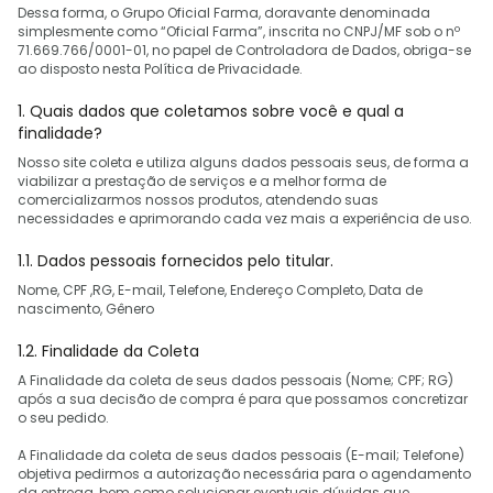
Dessa forma, o Grupo Oficial Farma, doravante denominada
simplesmente como “Oficial Farma”, inscrita no CNPJ/MF sob o nº
71.669.766/0001-01, no papel de Controladora de Dados, obriga-se
ao disposto nesta Política de Privacidade.
1. Quais dados que coletamos sobre você e qual a
finalidade?
Nosso site coleta e utiliza alguns dados pessoais seus, de forma a
viabilizar a prestação de serviços e a melhor forma de
comercializarmos nossos produtos, atendendo suas
necessidades e aprimorando cada vez mais a experiência de uso.
1.1. Dados pessoais fornecidos pelo titular.
Nome, CPF ,RG, E-mail, Telefone, Endereço Completo, Data de
nascimento, Gênero
1.2. Finalidade da Coleta
A Finalidade da coleta de seus dados pessoais (Nome; CPF; RG)
após a sua decisão de compra é para que possamos concretizar
o seu pedido.
A Finalidade da coleta de seus dados pessoais (E-mail; Telefone)
objetiva pedirmos a autorização necessária para o agendamento
da entrega, bem como solucionar eventuais dúvidas que