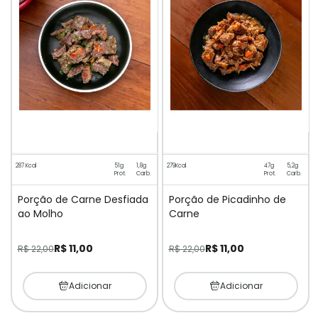
287 Kcal
51g
1,8g
279Kcal
47g
5,2g
Prot.
Carb.
Prot.
Carb.
Porção de Carne Desfiada
Porção de Picadinho de
ao Molho
Carne
R$ 11,00
R$ 11,00
R$ 22,00
R$ 22,00
Adicionar
Adicionar