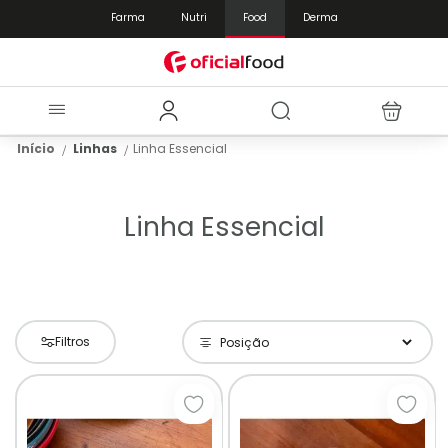
Farma
Nutri
Food
Derma
Início
Linhas
Linha Essencial
Linha Essencial
Filtros
Adicionar à lista de desejos
Adici