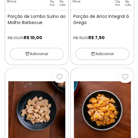
395 Kcal
31g
10g
101Kcal
2,2g
18g
Prot.
Carb.
Prot.
Carb.
Porção de Lombo Suíno ao
Porção de Arroz Integral à
Molho Barbecue
Grega
R$ 10,00
R$ 7,50
R$ 20,00
R$ 15,00
Adicionar
Adicionar
Adicionar à lista de desejos
Adici