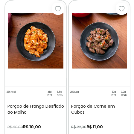
Adicionar à lista de desejos
Adici
256 Kcal
41g
5,5g
289 Kcal
50g
3,9g
Prot.
Carb.
Prot.
Carb.
Porção de Frango Desfiado
Porção de Carne em
ao Molho
Cubos
R$ 10,00
R$ 11,00
R$ 20,00
R$ 22,00