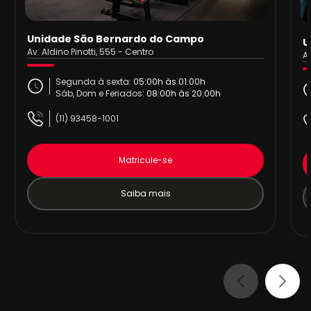
Unidade São Bernardo do Campo
U
Av. Aldino Pinotti, 555 - Centro
Av
Segunda à sexta:
05:00h às 01:00h
Sáb, Dom e Feriados:
08:00h às 20:00h
(11) 93458-1001
Matricule-se
Saiba mais