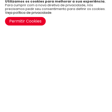
Utilizamos os cookies para melhorar a sua experiência.
×
Aplicativo OficialFarma
Para cumprir com a nova diretiva de privacidade, nós
precisamos pedir seu consentimento para definir os cookies.
Baixe já o nosso aplicativo para Android e iOS.
Veja política de privacidade.
Google Play
Permitir Cookies