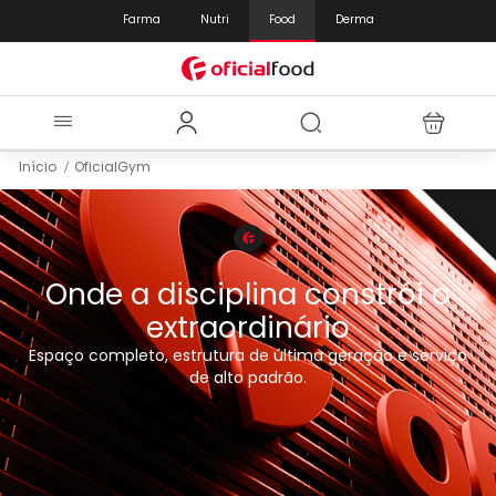
Farma
Nutri
Food
Derma
Início
OficialGym
Onde a disciplina constrói o
extraordinário
Espaço completo, estrutura de última geração e serviço
de alto padrão.