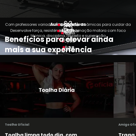
Aulas Coletivas
Com professores variados e atividades dinâmicas para cuidar da
Ginástica
saúde.
Lutas
Desenvolve força, resistência, coordenação motora com foco
Muay Thai
Pilates
técnica, disciplina, respeito e superação
Benefícios para elevar ainda
Jiu-Jitsu
Cycle
mais a sua experiência
Boxe
Lutas
Toalha Oficial
Amigo Ofi
Toalha limpa todo dia, com
Traga 