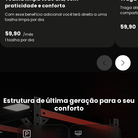
praticidade e conforto
Traga até
compartil
Com esse benefício adicional você terá direito a uma
toalha limpa por dia.
59,90
59,90
/mês
1 toalha por dia
Estrutura de última geração para o seu
conforto