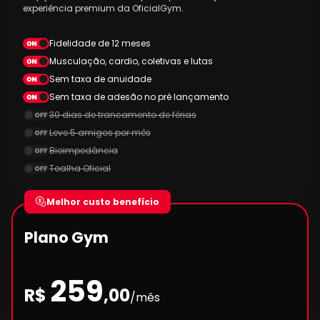
experiência premium da OficialGym.
Fidelidade de 12 meses
Musculação, cardio, coletivas e lutas
Sem taxa de anuidade
Sem taxa de adesão no pré lançamento
30 dias de trancamento de férias
Leve 5 amigos por mês
Bioimpedância
Toalha Oficial
Melhor custo benefício
Plano Gym
259
R$
,00
/mês