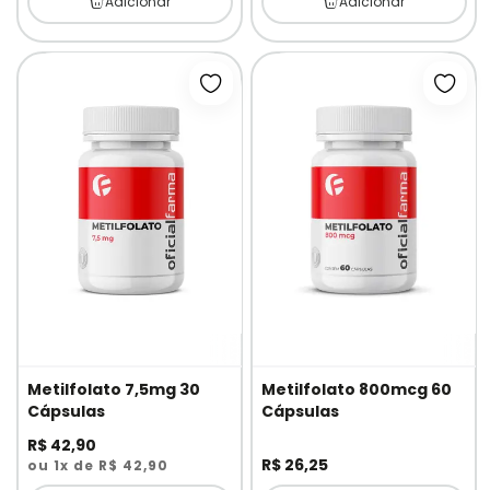
Adicionar
Adicionar
Adicionar à lista de desejos
Adici
Metilfolato 7,5mg 30
Metilfolato 800mcg 60
Cápsulas
Cápsulas
R$ 42,90
R$ 26,25
ou 1x de R$ 42,90