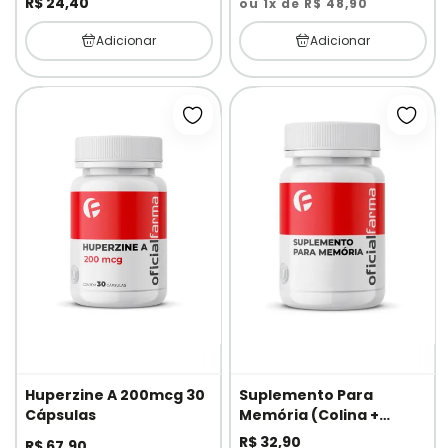
R$ 24,40
ou 1x de R$ 48,90
Adicionar
Adicionar
Adicionar à lista de desejos
Adici
Huperzine A 200mcg 30
Suplemento Para
Cápsulas
Memória (Colina +
Inositol) 120 Cápsulas
R$ 32,90
R$ 67,90