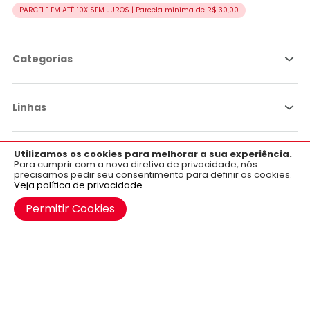
PARCELE EM ATÉ 10X SEM JUROS | Parcela mínima de R$ 30,00
Categorias
Linhas
Utilizamos os cookies para melhorar a sua experiência.
×
Por objetivo
Aplicativo OficialFarma
Para cumprir com a nova diretiva de privacidade, nós
precisamos pedir seu consentimento para definir os cookies.
Baixe já o nosso aplicativo para Android e iOS.
Veja política de privacidade.
Institucional
Google Play
Permitir Cookies
Claro
Escuro
Automático