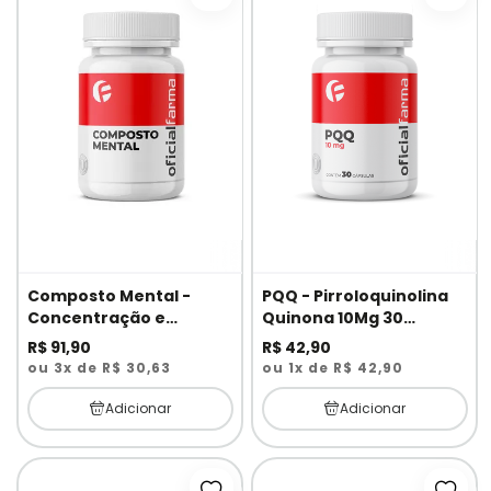
Composto Mental -
PQQ - Pirroloquinolina
Concentração e
Quinona 10Mg 30
Memória 120 Cápsulas
Cápsulas
R$ 91,90
R$ 42,90
ou 3x de R$ 30,63
ou 1x de R$ 42,90
Adicionar
Adicionar