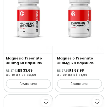
Magnésio Treonato
Magnésio Treonato
300mg 60 Cápsulas
300Mg 120 Cápsulas
R$ 33,69
R$ 63,98
R$ 37,43
R$ 67,35
ou 1x de R$ 33,69
ou 2x de R$ 31,99
Adicionar
Adicionar
Adicionar à lista de desejos
Adici