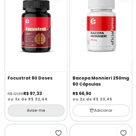
Focustrat 60 Doses
Bacopa Monnieri 250mg
60 Cápsulas
R$ 97,33
R$ 66,90
R$ 121,66
ou 3x de R$ 32,44
ou 2x de R$ 33,45
Avise-me
Adicionar
Adicionar à lista de desejos
Adici