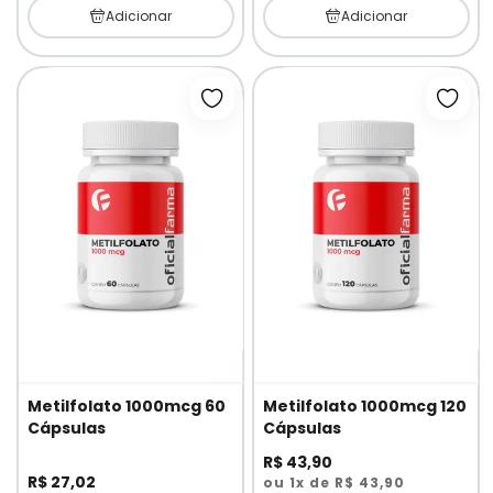
Adicionar
Adicionar
Adicionar à lista de desejos
Adici
Metilfolato 1000mcg 60
Metilfolato 1000mcg 120
Cápsulas
Cápsulas
R$ 43,90
R$ 27,02
ou 1x de R$ 43,90