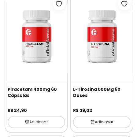
Adicionar à lista de desejos
Adici
Piracetam 400mg 60
L-Tirosina 500Mg 60
Cápsulas
Doses
R$ 24,90
R$ 29,02
Adicionar
Adicionar