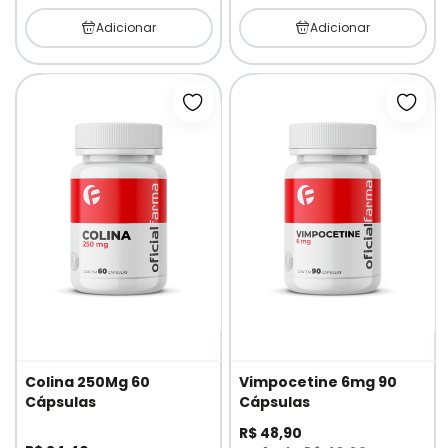
Adicionar
Adicionar
Adicionar à lista de desejos
Adici
Colina 250Mg 60
Vimpocetine 6mg 90
Cápsulas
Cápsulas
R$ 48,90