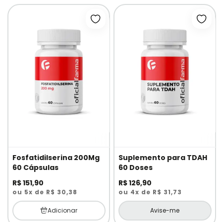
Adicionar à lista de desejos
Adici
Fosfatidilserina 200Mg
Suplemento para TDAH
60 Cápsulas
60 Doses
R$ 151,90
R$ 126,90
ou 5x de R$ 30,38
ou 4x de R$ 31,73
Adicionar
Avise-me