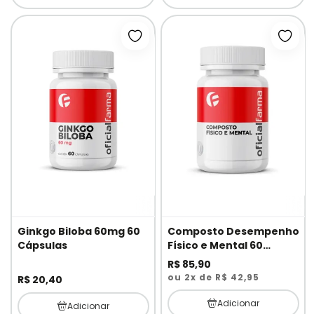
Adicionar à lista de desejos
Adici
Ginkgo Biloba 60mg 60
Composto Desempenho
Cápsulas
Físico e Mental 60
cápsulas
R$ 85,90
ou 2x de R$ 42,95
R$ 20,40
Adicionar
Adicionar