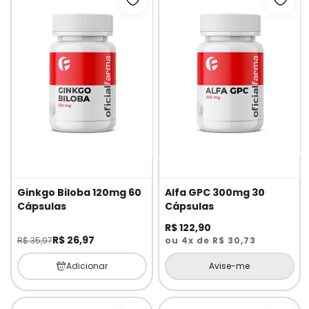
Adicionar à lista de desejos
Adici
Ginkgo Biloba 120mg 60
Alfa GPC 300mg 30
Cápsulas
Cápsulas
R$ 122,90
R$ 26,97
R$ 35,97
ou 4x de R$ 30,73
Adicionar
Avise-me