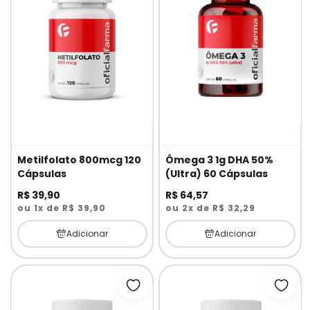
Metilfolato 800mcg 120
Ômega 3 1g DHA 50%
Cápsulas
(Ultra) 60 Cápsulas
R$ 39,90
R$ 64,57
ou 1x de R$ 39,90
ou 2x de R$ 32,29
Adicionar
Adicionar
Adicionar à lista de desejos
Adici