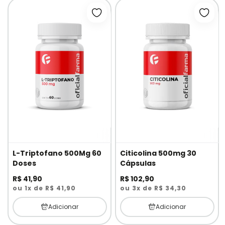
Adicionar à lista de desejos
Adici
L-Triptofano 500Mg 60
Citicolina 500mg 30
Doses
Cápsulas
R$ 41,90
R$ 102,90
ou 1x de R$ 41,90
ou 3x de R$ 34,30
Adicionar
Adicionar