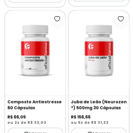
Adicionar à lista de desejos
Adici
Composto Antiestresse
Juba de Leão (Neurozen
60 Cápsulas
®) 500mg 30 Cápsulas
R$ 66,05
R$ 156,66
ou 2x de R$ 33,03
ou 5x de R$ 31,33