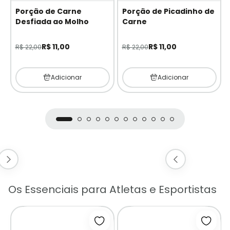
Porção de Carne
Porção de Picadinho de
Desfiada ao Molho
Carne
R$ 11,00
R$ 11,00
R$ 22,00
R$ 22,00
Adicionar
Adicionar
Os Essenciais para Atletas e Esportistas
icionar à lista de desejos
Adicionar à lista de desejos
Adicio