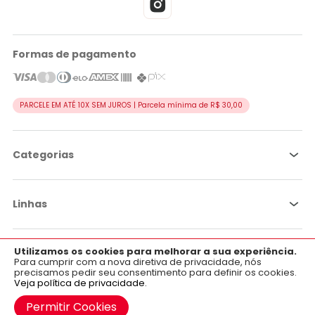
Formas de pagamento
PARCELE EM ATÉ 10X SEM JUROS | Parcela mínima de R$ 30,00
Categorias
Linhas
Utilizamos os cookies para melhorar a sua experiência.
×
Por objetivo
Aplicativo OficialFarma
Para cumprir com a nova diretiva de privacidade, nós
precisamos pedir seu consentimento para definir os cookies.
Baixe já o nosso aplicativo para Android e iOS.
Veja política de privacidade.
Institucional
Google Play
Permitir Cookies