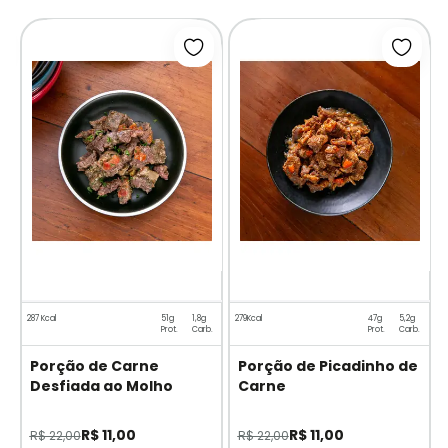
icionar à lista de desejos
Adicionar à lista de desejos
Adicio
2
287 Kcal
51g
1,8g
279Kcal
47g
5,2g
Prot.
Carb.
Prot.
Carb.
Porção de Carne
Porção de Picadinho de
Desfiada ao Molho
Carne
R$ 11,00
R$ 11,00
R$ 22,00
R$ 22,00