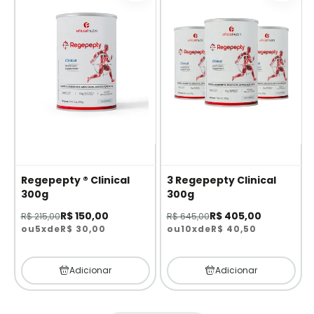
b.
se
Regepepty ® Clinical
3 Regepepty Clinical
300g
300g
R$ 150,00
R$ 405,00
R$ 215,00
R$ 645,00
ou
5x
de
R$ 30,00
ou
10x
de
R$ 40,50
Adicionar
Adicionar