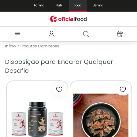
Farma
Nutri
Food
Derma
Início
Produtos Campeões
Disposição para Encarar Qualquer
Desafio
icionar à lista de desejos
Adicionar à lista de desejos
Adicio
2