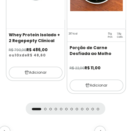
Whey Protein Isolado +
287 Kcal
51g
1,8g
Prot.
Carb.
2 Regepepty Clinical
Porção de Carne
R$ 486,00
R$ 790,00
Desfiada ao Molho
ou
10x
de
R$ 48,60
R$ 11,00
R$ 22,00
Adicionar
Adicionar