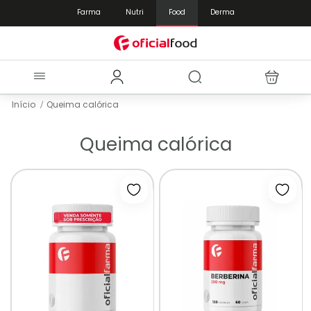
Farma
Nutri
Food
Derma
Início
Queima calórica
Queima calórica
Adicionar à lista de desejos
Adici