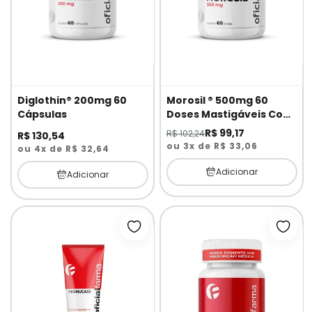
Diglothin® 200mg 60
Morosil ® 500mg 60
Cápsulas
Doses Mastigáveis Com
Selo de Autenticidade
R$ 99,17
R$ 102,24
R$ 130,54
ou 3x de R$ 33,06
ou 4x de R$ 32,64
Adicionar
Adicionar
Adicionar à lista de desejos
Adici