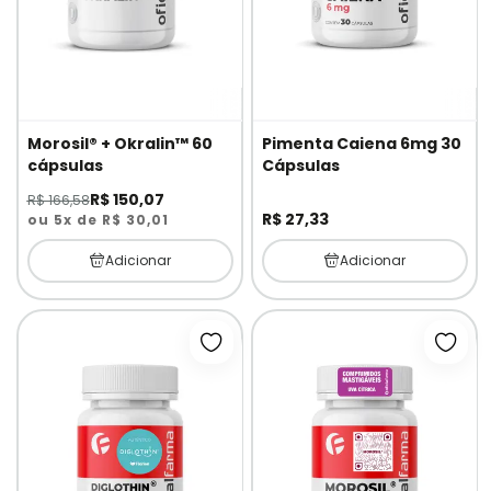
Morosil® + Okralin™ 60
Pimenta Caiena 6mg 30
cápsulas
Cápsulas
R$ 150,07
R$ 166,58
R$ 27,33
ou 5x de R$ 30,01
Adicionar
Adicionar
Adicionar à lista de desejos
Adici