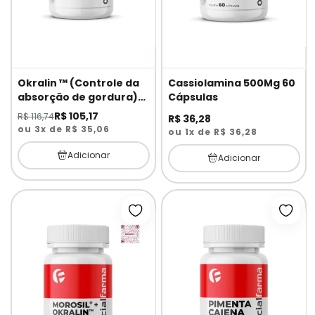
Okralin ™ (Controle da
Cassiolamina 500Mg 60
absorção de gordura)
Cápsulas
600mg 30 Doses
R$ 105,17
R$ 116,74
R$ 36,28
ou 3x de R$ 35,06
ou 1x de R$ 36,28
Adicionar
Adicionar
Adicionar à lista de desejos
Adici