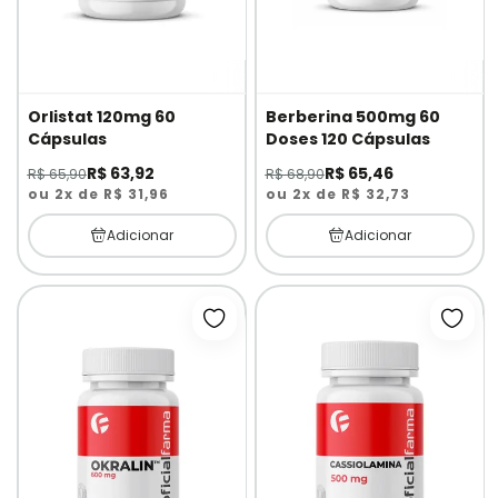
Orlistat 120mg 60
Berberina 500mg 60
Cápsulas
Doses 120 Cápsulas
R$ 63,92
R$ 65,46
R$ 65,90
R$ 68,90
ou 2x de R$ 31,96
ou 2x de R$ 32,73
Adicionar
Adicionar
Adicionar à lista de desejos
Adici