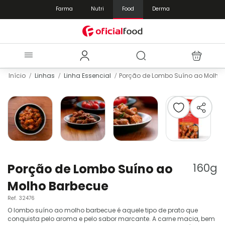
Farma
Nutri
Food
Derma
Início
Linhas
Linha Essencial
Porção de Lombo Suíno ao Molho
Pular
para
o
final
da
Galeria
de
Saltar
imagens
para
Porção de Lombo Suíno ao
160
g
o
Molho Barbecue
início
da
Ref.
32476
Galeria
O lombo suíno ao molho barbecue é aquele tipo de prato que
de
conquista pelo aroma e pelo sabor marcante. A carne macia, bem
imagens