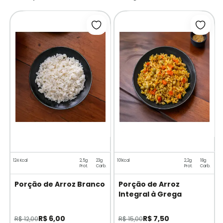
Adicionar à lista de desejos
Adicio
1
124 Kcal
2,5g
23g
101Kcal
2,2g
18g
Prot.
Carb.
Prot.
Carb.
Porção de Arroz Branco
Porção de Arroz
Integral à Grega
R$ 6,00
R$ 7,50
R$ 12,00
R$ 15,00