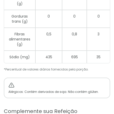
(g)
Gorduras
0
0
0
trans (g)
Fibras
0,5
0,8
3
alimentares
(g)
Sódio (mg)
435
695
35
*Percentual de valores diários fornecidos pela porção.
Alérgicos: Contém derivados de soja. Não contém glúten.
Complemente sua Refeição