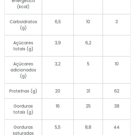
energético
(kcal)
Carboidratos
6,5
10
3
(g)
Açúcares
3,9
6,2
totais (g)
Açúcares
3,2
5
10
adicionados
(g)
Proteínas (g)
20
31
62
Gorduras
16
25
38
totais (g)
Gorduras
5,5
8,8
44
saturadas