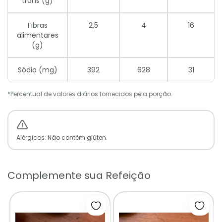
trans (g)
Fibras
2,5
4
16
alimentares
(g)
Sódio (mg)
392
628
31
*Percentual de valores diários fornecidos pela porção.
Alérgicos: Não contém glúten.
Complemente sua Refeição
Adicionar à lista de desejos
Adicio
1