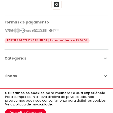
Formas de pagamento
PARCELE EM ATÉ 10X SEM JUROS | Parcela mínima de R$ 30,00
Categorias
Linhas
Utilizamos os cookies para melhorar a sua experiência.
×
Por objetivo
Aplicativo OficialFarma
Para cumprir com a nova diretiva de privacidade, nós
precisamos pedir seu consentimento para definir os cookies.
Baixe já o nosso aplicativo para Android e iOS.
Veja política de privacidade.
Adicionar ao carrinho
Institucional
Google Play
Permitir Cookies