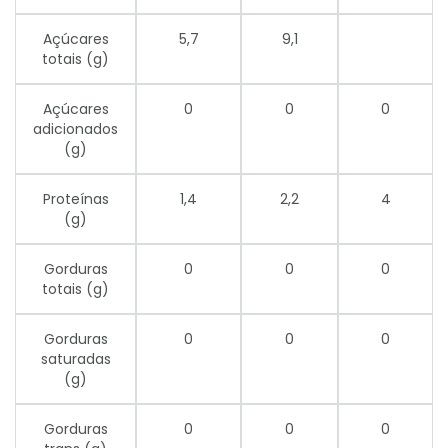
Açúcares
5,7
9,1
totais (g)
Açúcares
0
0
0
adicionados
(g)
Proteínas
1,4
2,2
4
(g)
Gorduras
0
0
0
totais (g)
Gorduras
0
0
0
saturadas
(g)
Gorduras
0
0
0