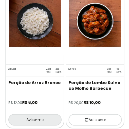
124 Kcal
2,5g
23g
395 Kcal
31g
10g
Prot.
Carb.
Prot.
Carb.
Porção de Arroz Branco
Porção de Lombo Suíno
ao Molho Barbecue
R$ 6,00
R$ 10,00
R$ 12,00
R$ 20,00
Avise-me
Adicionar