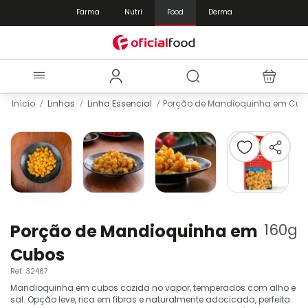
Farma
Nutri
Food
Derma
Início
Linhas
Linha Essencial
Porção de Mandioquinha em Cub
Pular
para
o
final
da
Galeria
de
Saltar
imagens
para
Porção de Mandioquinha em
160
g
o
Cubos
início
da
Ref.
32467
Galeria
Mandioquinha em cubos cozida no vapor, temperados com alho e
de
sal. Opção leve, rica em fibras e naturalmente adocicada, perfeita
imagens